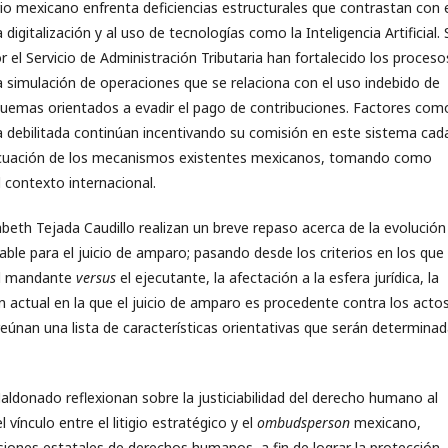
rio mexicano enfrenta deficiencias estructurales que contrastan con 
igitalización y al uso de tecnologías como la Inteligencia Artificial. 
el Servicio de Administración Tributaria han fortalecido los proceso
la simulación de operaciones que se relaciona con el uso indebido de
quemas orientados a evadir el pago de contribuciones. Factores como
va debilitada continúan incentivando su comisión en este sistema cad
 adecuación de los mecanismos existentes mexicanos, tomando como
 contexto internacional.
zabeth Tejada Caudillo realizan un breve repaso acerca de la evolución
able para el juicio de amparo; pasando desde los criterios en los que
 el mandante
versus
el ejecutante, la afectación a la esfera jurídica, la
n actual en la que el juicio de amparo es procedente contra los acto
reúnan una lista de características orientativas que serán determina
donado reflexionan sobre la justiciabilidad del derecho humano al
ínculo entre el litigio estratégico y el
ombudsperson
mexicano,
nes estatales de derechos humanos, a fin de lograr la protección