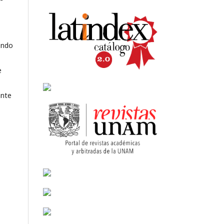
endo
e
ante