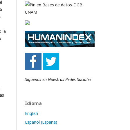
el
Si
s
 la
a
Siguenos en Nuestras Redes Sociales
s
das
Idioma
English
Español (España)