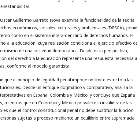
enestar digital.
, Oscar Guillermo Barreto Nova examina la funcionalidad de la teoría
derechos económicos, sociales, culturales y ambientales (DESCA), poni
interno como en el sistema interamericano de derechos humanos. El
ho a la educación, cuya realización condiciona el ejercicio efectivo d
to mismo de una sociedad democrática. Desde esta perspectiva,
ección del derecho a la educación representa una respuesta necesaria 
arias, conforme al modelo garantista.
 que el principio de legalidad penal impone un límite estricto a las
titucionales. Desde un enfoque dogmático y comparativo, analiza la
 interpretativas en España, Colombia y México; y concluye que España
es, mientras que en Colombia y México prevalece la invalidez de las
o es que el control constitucional penal no debe sustituir la función
s personas sujetas a proceso mediante un equilibrio entre supremacía