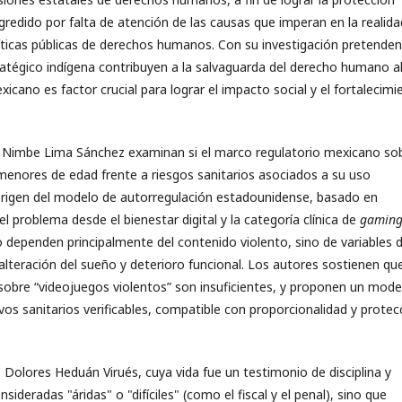
redido por falta de atención de las causas que imperan en la realida
olíticas públicas de derechos humanos. Con su investigación pretenden
ratégico indígena contribuyen a la salvaguarda del derecho humano a
xicano es factor crucial para lograr el impacto social y el fortalecimi
a Nimbe Lima Sánchez examinan si el marco regulatorio mexicano so
enores de edad frente a riesgos sanitarios asociados a su uso
 origen del modelo de autorregulación estadounidense, basado en
l problema desde el bienestar digital y la categoría clínica de
gamin
 dependen principalmente del contenido violento, sino de variables 
lteración del sueño y deterioro funcional. Los autores sostienen que
 sobre “videojuegos violentos” son insuficientes, y proponen un mode
ivos sanitarios verificables, compatible con proporcionalidad y protec
 Dolores Heduán Virués, cuya vida fue un testimonio de disciplina y
deradas "áridas" o "difíciles" (como el fiscal y el penal), sino que