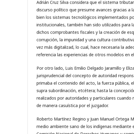
Adrián Cruz Silva considera que el sistema tributa
discurso político que presume avances gracias a la d
bien los sistemas tecnológicos implementados por 
institucionales, también han sido utilizados para 
dichos comprobantes fiscales y la creación de es
corrupción, la impunidad y una cultura contributi
vez más digitalizad, lo cual, hace necesaria la
referencia las experiencias de otros modelos en el
Por otro lado, Luis Emilio Delgado Jaramillo y Eli
jurisprudencial del concepto de autoridad respons
primaba el contenido del acto, la fuerza pública,
supra subordinación, etcétera; hasta la concepció
realizados por autoridades y particulares cuando 
de manera casuística por el juzgador.
Roberto Martínez Regino y Juan Manuel Ortega Mal
medio ambiente sano de los indígenas mediante el v
Comisión Nacional de Derechos Humanos y comisio