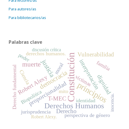
Para lectores/as
Para autores/as
Para bibliotecarios/as
Palabras clave
discusión crítica
derechos humanos.
Vulnerabilidad
poder
Constitución
justicia
interpretación
familia
muerte
moral
Derecho fundamental
Ciencia
democracia
dignidad
víctimas
Robert Alexy
proporcionalidad
principios
mito
Biopolítica
inocencia.
T-MEC
identidad
Derechos Humanos
Derecho
jurisprudencia
perspectiva de género
Robert Alexy.