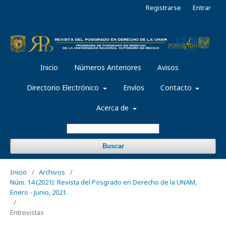
Registrarse
Entrar
Inicio
Números Anteriores
Avisos
Directorio Electrónico
Envíos
Contacto
Acerca de
Buscar
Inicio
/
Archivos
/
Núm. 14 (2021): Revista del Posgrado en Derecho de la UNAM,
Enero - Junio, 2021.
/
Entrevistas