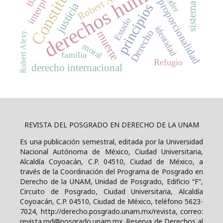
Constitución
derechos humanos
Robert Alexy
poder
proporcionalidad
justicia
principios
Estado
identidad
Derecho
muerte
Robert Alexy.
moral
familia
Refugio
derecho internacional
REVISTA DEL POSGRADO EN DERECHO DE LA UNAM
Es una publicación semestral, editada por la Universidad
Nacional Autónoma de México, Ciudad Universitaria,
Alcaldía Coyoacán, C.P. 04510, Ciudad de México, a
través de la Coordinación del Programa de Posgrado en
Derecho de la UNAM, Unidad de Posgrado, Edificio “F”,
Circuito de Posgrado, Ciudad Universitaria, Alcaldía
Coyoacán, C.P. 04510, Ciudad de México, teléfono 5623-
7024, http://derecho.posgrado.unam.mx/revista, correo:
revista.rpd@posgrado.unam.mx. Reserva de Derechos al