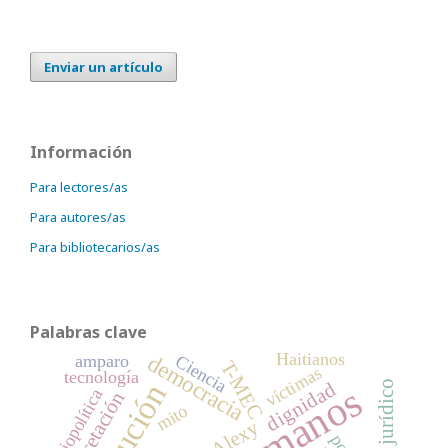
Enviar un artículo
Información
Para lectores/as
Para autores/as
Para bibliotecarios/as
Palabras clave
Haitianos
democracia
amparo
Ciencia
T-MEC
víctimas
tecnología
sistema jurídico
dignidad
Biopolítica
interpretación
mito