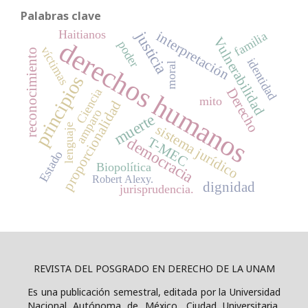
Palabras clave
Haitianos
justicia
interpretación
familia
Vulnerabilidad
derechos humanos
poder
víctimas
reconocimiento
identidad
moral
principios
Derecho
Ciencia
mito
proporcionalidad
amparo
muerte
lenguaje
sistema jurídico
democracia
T-MEC
Estado
Biopolítica
Robert Alexy.
dignidad
jurisprudencia.
REVISTA DEL POSGRADO EN DERECHO DE LA UNAM
Es una publicación semestral, editada por la Universidad
Nacional Autónoma de México, Ciudad Universitaria,