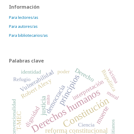
Información
Para lectores/as
Para autores/as
Para bibliotecarios/as
Palabras clave
Derecho
víctima
Vulnerabilidad
poder
Biopolítica
identidad
principios
Refugio
Robert Alexy
interpretación
democracia
Derechos humanos
moral
Constitución
mito
justicia
convencionalidad
muerte
dignidad
T-MEC
Haitianos
Ciencia
reforma constitucional