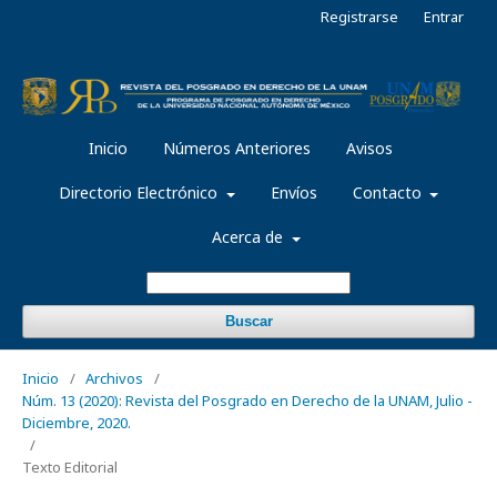
Registrarse
Entrar
Inicio
Números Anteriores
Avisos
Directorio Electrónico
Envíos
Contacto
Acerca de
Buscar
Inicio
/
Archivos
/
Núm. 13 (2020): Revista del Posgrado en Derecho de la UNAM, Julio -
Diciembre, 2020.
/
Texto Editorial