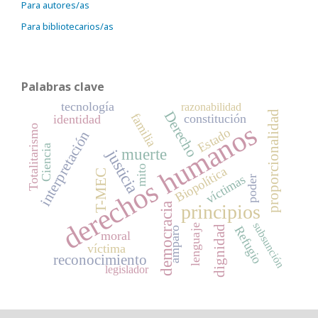
Para autores/as
Para bibliotecarios/as
Palabras clave
tecnología
razonabilidad
proporcionalidad
Derecho
familia
constitución
identidad
derechos humanos
Totalitarismo
Estado
interpretación
Ciencia
muerte
justicia
mito
Biopolítica
T-MEC
víctimas
poder
principios
democracia
subsunción
lenguaje
Refugio
dignidad
amparo
moral
víctima
reconocimiento
legislador