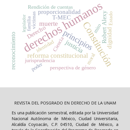
derechos humanos
Rendición de cuentas
proporcionalidad
Robert Alexy
Estado
víctimas
legislador
T-MEC
familia
muerte
Constitución
mito
Derecho
dignidad
principios
reconocimiento
Ciencia
justicia
identidad
reforma constitucional
moral
jurisprudencia
poder
perspectiva de género
REVISTA DEL POSGRADO EN DERECHO DE LA UNAM
Es una publicación semestral, editada por la Universidad
Nacional Autónoma de México, Ciudad Universitaria,
Alcaldía Coyoacán, C.P. 04510, Ciudad de México, a