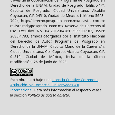
través de la Coordinación del Programa de Posgrado en
Derecho de la UNAM, Unidad de Posgrado, Edificio “F”,
Circuito de Posgrado, Ciudad Universitaria, Alcaldía
Coyoacán, C.P. 04510, Ciudad de México, teléfono 5623-
7024, http://derecho.posgrado.unam.mx/revista, correo:
revista.rpd@posgrado.unam.mx. Reserva de Derechos al
uso Exclusivo No. 04-2012-042613595600-102, ISSN:
2683-1783, ambos otorgados por el Instituto Nacional
del Derecho de Autor. Programa de Posgrado en
Derecho de la UNAM, Circuito Mario de la Cueva s/n,
Ciudad Universitaria, Col. Copilco, Alcaldía Coyoacán, C.P.
04510, Ciudad de México, fecha de la última
modificación, 26 de junio de 2023.
Esta obra está bajo una
Licencia Creative Commons
Atribución-NoComercial-SinDerivadas 4.0
Internacional
. Para más información al respecto véase
la sección
Política de acceso abierto
.