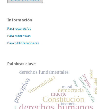
Información
Para lectores/as
Para autores/as
Para bibliotecarios/as
Palabras clave
derechos fundamentales
poder
lenguaje
Vulnerabilidad
interpretación
principios
identidad
mito
moral
democracia
muerte
Constitución
derechos humanos
inocencia.