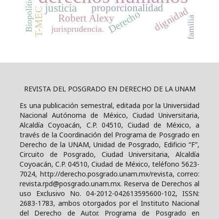
Biopolítica
justicia
proporcionalidad
dignidad
T-MEC
Derecho
Robert Alexy
familia
jurisprudencia.
REVISTA DEL POSGRADO EN DERECHO DE LA UNAM
Es una publicación semestral, editada por la Universidad
Nacional Autónoma de México, Ciudad Universitaria,
Alcaldía Coyoacán, C.P. 04510, Ciudad de México, a
través de la Coordinación del Programa de Posgrado en
Derecho de la UNAM, Unidad de Posgrado, Edificio “F”,
Circuito de Posgrado, Ciudad Universitaria, Alcaldía
Coyoacán, C.P. 04510, Ciudad de México, teléfono 5623-
7024, http://derecho.posgrado.unam.mx/revista, correo:
revista.rpd@posgrado.unam.mx. Reserva de Derechos al
uso Exclusivo No. 04-2012-042613595600-102, ISSN:
2683-1783, ambos otorgados por el Instituto Nacional
del Derecho de Autor. Programa de Posgrado en