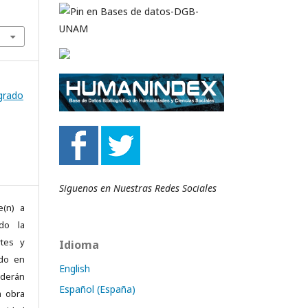
sgrado
Siguenos en Nuestras Redes Sociales
e(n) a
ndo la
rtes y
Idioma
ado en
English
ederán
Español (España)
a obra