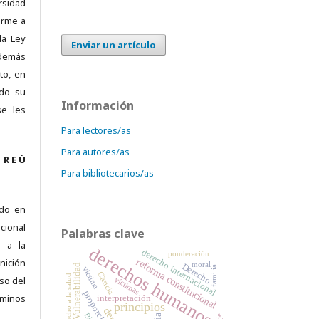
rsidad
orme a
la Ley
Enviar un artículo
demás
to, en
ado su
Información
se les
Para lectores/as
Para autores/as
 R E Ú
Para bibliotecarios/as
ado en
ional
Palabras clave
 a la
derechos humanos
derecho internacional
ponderación
reforma constitucional
nición
moral
Derecho
Vulnerabilidad
familia
víctima
Ciencia
derecho a la salud
úso del
víctimas
minos
interpretación
principios