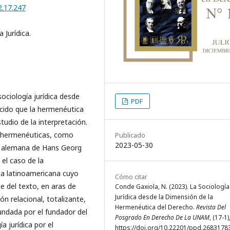
2.17.247
 Jurídica.
ociología jurídica desde
PDF
cido que la hermenéutica
studio de la interpretación.
s hermenéuticas, como
Publicado
2023-05-30
la alemana de Hans Georg
 el caso de la
ta latinoamericana cuyo
Cómo citar
te del texto, en aras de
Conde Gaxiola, N. (2023). La Sociología
Jurídica desde la Dimensión de la
ón relacional, totalizante,
Hermenéutica del Derecho.
Revista Del
fundada por el fundador del
Posgrado En Derecho De La UNAM
, (17-1)
 jurídica por el
https://doi.org/10.22201/ppd.2683178