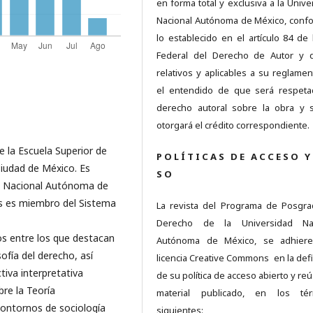
en forma total y exclusiva a la Unive
Nacional Autónoma de México, conf
lo establecido en el artículo 84 de 
Federal del Derecho de Autor y 
relativos y aplicables a su reglamen
el entendido de que será respet
derecho autoral sobre la obra y 
otorgará el crédito correspondiente.
 la Escuela Superior de
P O L Í T I C A S D E A C C E S O Y
Ciudad de México. Es
S O
ad Nacional Autónoma de
s es miembro del Sistema
La revista del Programa de Posgr
Derecho de la Universidad Nac
os entre los que destacan
Autónoma de México, se adhiere
osofía del derecho, así
licencia Creative Commons en la defi
iva interpretativa
de su política de acceso abierto y re
re la Teoría
material publicado, en los tér
Contornos de sociología
siguientes: