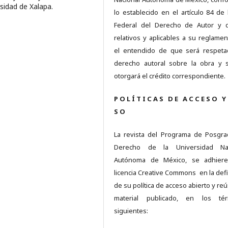
rsidad de Xalapa.
lo establecido en el artículo 84 de 
Federal del Derecho de Autor y 
relativos y aplicables a su reglamen
el entendido de que será respet
derecho autoral sobre la obra y 
otorgará el crédito correspondiente.
P O L Í T I C A S D E A C C E S O Y
S O
La revista del Programa de Posgr
Derecho de la Universidad Nac
Autónoma de México, se adhiere
licencia Creative Commons en la defi
de su política de acceso abierto y re
material publicado, en los tér
siguientes: