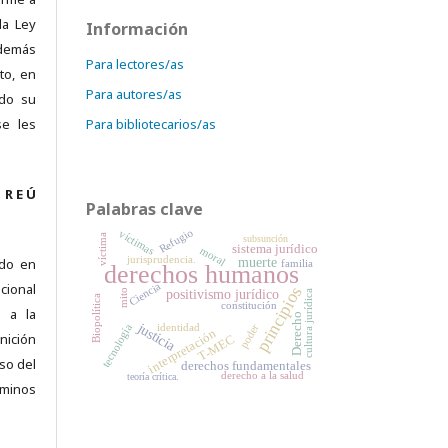
la Ley
Información
demás
Para lectores/as
to, en
Para autores/as
ado su
se les
Para bibliotecarios/as
 R E Ú
Palabras clave
Refugio
víctimas
víctima
subsunción
sistema jurídico
moral
jurisprudencia.
muerte
ado en
familia
derechos humanos
Ciencia
ional
principios
positivismo jurídico
mito
cultura jurídica
Biopolítica
constitución
 a la
Derecho
justicia
identidad
poder
tecnología
interpretación
nición
T-MEC
úso del
derechos fundamentales
derecho a la salud
teoría crítica.
minos