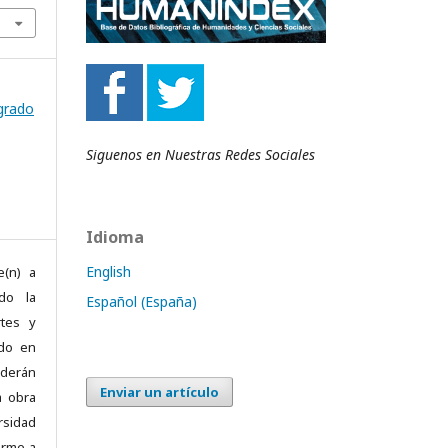
sgrado
Siguenos en Nuestras Redes Sociales
Idioma
English
e(n) a
ndo la
Español (España)
rtes y
ado en
ederán
Enviar un artículo
a obra
rsidad
orme a