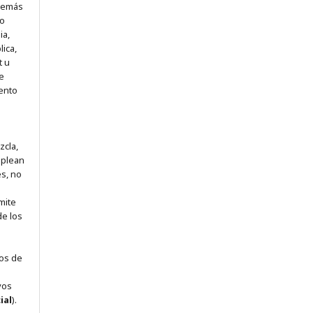
 demás
 o
ia,
lica,
t u
e
iento
zcla,
mplean
s, no
mite
de los
dos de
vos
ial
).