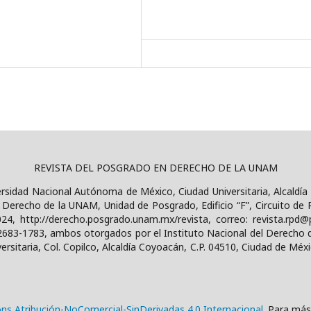
REVISTA DEL POSGRADO EN DERECHO DE LA UNAM
versidad Nacional Autónoma de México, Ciudad Universitaria, Alcaldía
erecho de la UNAM, Unidad de Posgrado, Edificio “F”, Circuito de P
024, http://derecho.posgrado.unam.mx/revista, correo: revista.rp
2683-1783, ambos otorgados por el Instituto Nacional del Derecho 
rsitaria, Col. Copilco, Alcaldía Coyoacán, C.P. 04510, Ciudad de Méxi
ns Atribución-NoComercial-SinDerivadas 4.0 Internacional
. Para más