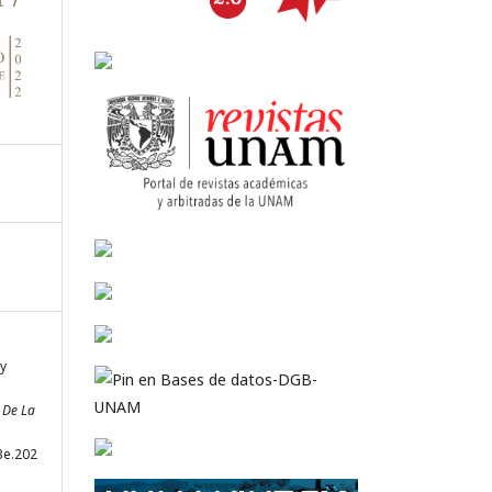
 y
 De La
3e.202