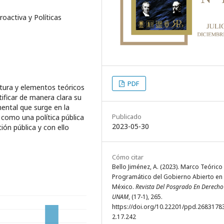
oactiva y Políticas
PDF
tura y elementos teóricos
tificar de manera clara su
ental que surge en la
Publicado
 como una política pública
2023-05-30
tión pública y con ello
Cómo citar
Bello Jiménez, A. (2023). Marco Teórico
Programático del Gobierno Abierto en
México.
Revista Del Posgrado En Derecho
UNAM
, (17-1), 265.
https://doi.org/10.22201/ppd.2683178
2.17.242