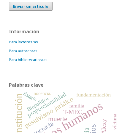
Enviar un artículo
Información
Para lectores/as
Para autores/as
Para bibliotecarios/as
Palabras clave
Estado
proporcionalidad
inocencia.
fundamentación
Constitución
positivismo jurídico
Biopolítica
derechos humanos
familia
T-MEC
víctima
muerte
democracia