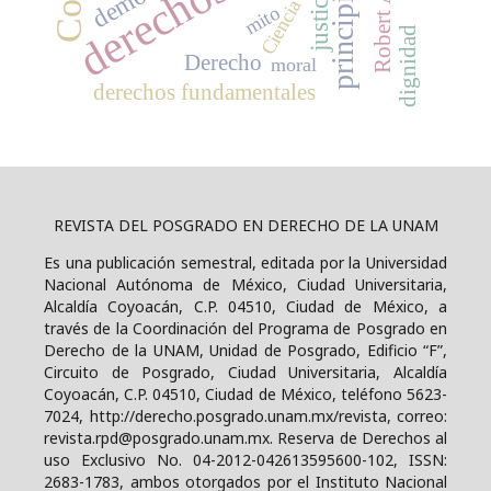
Robert Alexy
principios
justicia
Ciencia
mito
dignidad
Derecho
moral
derechos fundamentales
REVISTA DEL POSGRADO EN DERECHO DE LA UNAM
Es una publicación semestral, editada por la Universidad
Nacional Autónoma de México, Ciudad Universitaria,
Alcaldía Coyoacán, C.P. 04510, Ciudad de México, a
través de la Coordinación del Programa de Posgrado en
Derecho de la UNAM, Unidad de Posgrado, Edificio “F”,
Circuito de Posgrado, Ciudad Universitaria, Alcaldía
Coyoacán, C.P. 04510, Ciudad de México, teléfono 5623-
7024, http://derecho.posgrado.unam.mx/revista, correo:
revista.rpd@posgrado.unam.mx. Reserva de Derechos al
uso Exclusivo No. 04-2012-042613595600-102, ISSN:
2683-1783, ambos otorgados por el Instituto Nacional