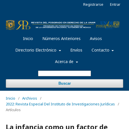
Registrarse
Entrar
Inicio
Números Anteriores
Avisos
Directorio Electrónico
Envíos
Contacto
Acerca de
Buscar
Inicio
/
Archivos
/
2022: Revista Especial Del Instituto de Investigaciones Jurídicas
/
Artículos
La infancia como un factor de