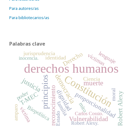
Para autores/as
Para bibliotecarios/as
Palabras clave
lenguaje
jurisprudencia
Derecho
víctimas
identidad
inocencia.
derechos humanos
democracia
Constitución
principios
Ciencia
justicia
muerte
reconocimiento
moral
dignidad
poder
Robert Alexy
proporcionalidad
T-MEC
familia
mito
Biopolítica
amparo
víctima
Estado
Carlos Cossio.
Vulnerabilidad
Robert Alexy.