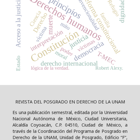
Derechos humanos
convencionalidad
reforma constitucional
principios
Acceso a la justicia
Refugio
dignidad
Ciencia
Derecho
familia
muerte
mito
víctima
Constitución
interpretación
justicia
víctimas
democracia
poder
moral
T-MEC
Estado
derecho internacional
lógica de la verdad.
Robert Alexy.
REVISTA DEL POSGRADO EN DERECHO DE LA UNAM
Es una publicación semestral, editada por la Universidad
Nacional Autónoma de México, Ciudad Universitaria,
Alcaldía Coyoacán, C.P. 04510, Ciudad de México, a
través de la Coordinación del Programa de Posgrado en
Derecho de la UNAM, Unidad de Posgrado, Edificio “F”,