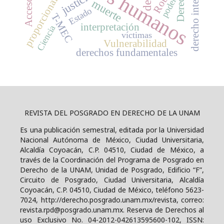
derechos humanos
derecho internacional
proporcionalidad
Derecho
justicia
poder
muerte
Estado
T-MEC
interpretación
Ciencia
víctimas
Vulnerabilidad
derechos fundamentales
REVISTA DEL POSGRADO EN DERECHO DE LA UNAM
Es una publicación semestral, editada por la Universidad
Nacional Autónoma de México, Ciudad Universitaria,
Alcaldía Coyoacán, C.P. 04510, Ciudad de México, a
través de la Coordinación del Programa de Posgrado en
Derecho de la UNAM, Unidad de Posgrado, Edificio “F”,
Circuito de Posgrado, Ciudad Universitaria, Alcaldía
Coyoacán, C.P. 04510, Ciudad de México, teléfono 5623-
7024, http://derecho.posgrado.unam.mx/revista, correo:
revista.rpd@posgrado.unam.mx. Reserva de Derechos al
uso Exclusivo No. 04-2012-042613595600-102, ISSN: