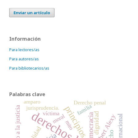
Enviar un artículo
Información
Para lectores/as
Para autores/as
Para bibliotecarios/as
Palabras clave
amparo
Derecho penal
familia
principios
jurisprudencia.
Acceso a la justicia
víctima
dignidad
democracia
moral
Robert Alexy
mito