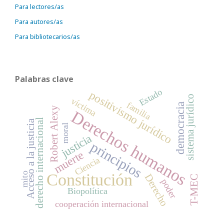
Para lectores/as
Para autores/as
Para bibliotecarios/as
Palabras clave
Estado
positivismo jurídico
sistema jurídico
víctima
familia
democracia
Robert Alexy
Derechos humanos
derecho internacional
Acceso a la justicia
moral
justicia
principios
muerte
Ciencia
Constitución
mito
Derecho
T-MEC
poder
Biopolítica
cooperación internacional