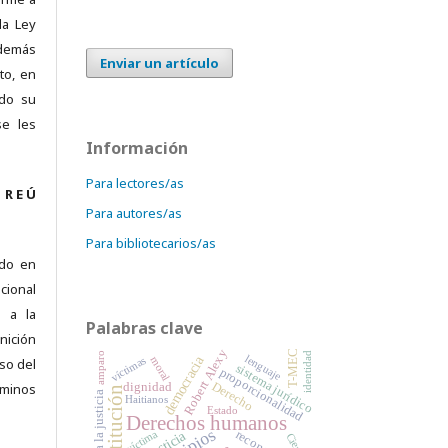
la Ley
demás
Enviar un artículo
to, en
ado su
se les
Información
Para lectores/as
 R E Ú
Para autores/as
Para bibliotecarios/as
ado en
ional
 a la
Palabras clave
nición
Robert Alexy
T-MEC
amparo
identidad
lenguaje
democracia
moral
víctimas
úso del
sistema jurídico
proporcionalidad
Derecho
minos
dignidad
Constitución
Acceso a la justicia
Haitianos
Estado
Derechos humanos
justicia
víctima