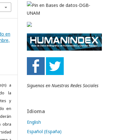
do en
mbre,
e(n) a
Siguenos en Nuestras Redes Sociales
ndo la
rtes y
ado en
Idioma
ederán
English
a obra
Español (España)
rsidad
orme a