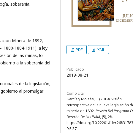
logía, soberanía.
lación Minera de 1892,
6- 1880-1884-1911) la ley
PDF
XML
esión de las minas, lo
gobierno a la soberanía del
Publicado
2019-08-21
ncipales de la legislación,
l gobierno al promulgar
Cómo citar
García y Moisés, E. (2019). Visión
retrospectiva de la nueva legislación d
minería de 1892.
Revista Del Posgrado E
Derecho De La UNAM
, (5), 28.
https://doi.org/10.22201/fder.2683178
9.5.37