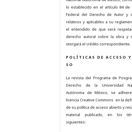
lo establecido en el artículo 84 de 
Federal del Derecho de Autor y 
relativos y aplicables a su reglamen
el entendido de que será respet
derecho autoral sobre la obra y 
otorgará el crédito correspondiente.
P O L Í T I C A S D E A C C E S O Y
S O
La revista del Programa de Posgr
Derecho de la Universidad Nac
Autónoma de México, se adhiere
licencia Creative Commons en la defi
de su política de acceso abierto y re
material publicado, en los tér
siguientes: