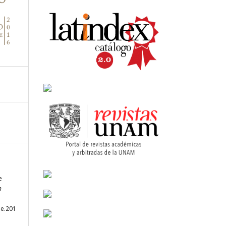
e
n
3e.201