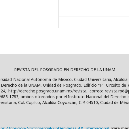
REVISTA DEL POSGRADO EN DERECHO DE LA UNAM
versidad Nacional Autónoma de México, Ciudad Universitaria, Alcaldía
erecho de la UNAM, Unidad de Posgrado, Edificio “F”, Circuito de P
024, http://derecho.posgrado.unam.mx/revista, correo: revista.rp
2683-1783, ambos otorgados por el Instituto Nacional del Derecho 
rsitaria, Col. Copilco, Alcaldía Coyoacán, C.P. 04510, Ciudad de Méxi
ns Atribución-NoComercial-SinDerivadas 4.0 Internacional
. Para más