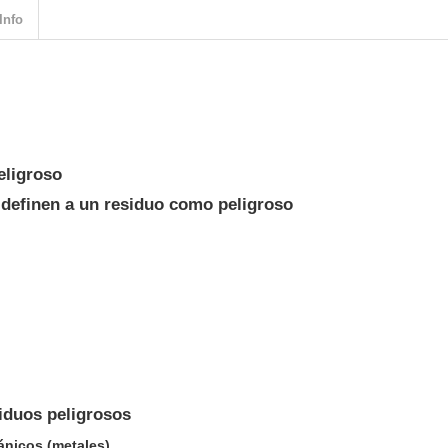
Info
eligroso
e definen a un residuo como peligroso
siduos peligrosos
ánicos (metales)