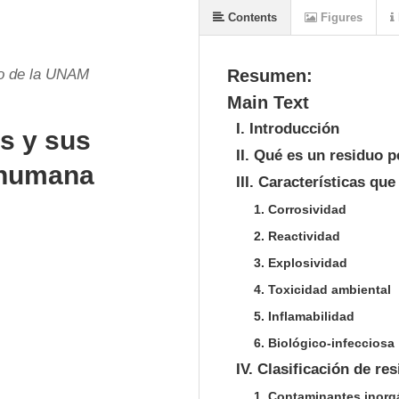
Contents
Figures
ho de la UNAM
Resumen:
Main Text
I. Introducción
s y sus
II. Qué es un residuo p
dhumana
III. Características qu
1. Corrosividad
2. Reactividad
3. Explosividad
4. Toxicidad ambiental
5. Inflamabilidad
6. Biológico-infecciosa
IV. Clasificación de re
1. Contaminantes inorg