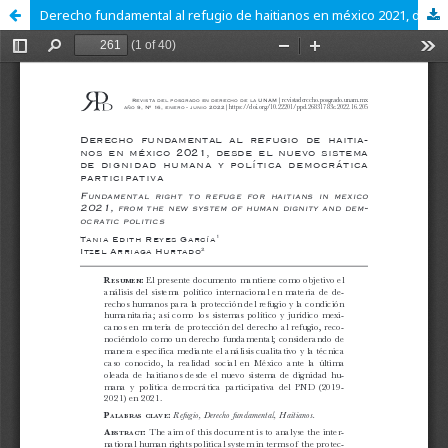
Derecho fundamental al refugio de haitianos en méxico 2021, desde el nuevo sistema de dignidad humana y política democrática participativa