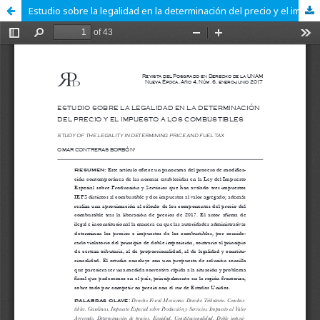
Estudio sobre la legalidad en la determinación del precio y el impuesto a los combustibles