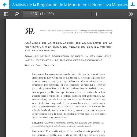
Análisis de la Regulación de la Muerte en la Normativa Mexicana en Relación con el Principio Pro-Persona